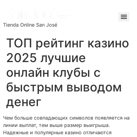
Tienda Online San José
ТОП рейтинг казино
2025 лучшие
онлайн клубы с
быстрым выводом
денег
Чем больше совпадающих символов появляется на
линии выплат, тем выше размер выигрыша.
Надежные и популярные казино отличаются