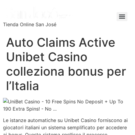
Tienda Online San José
Auto Claims Active
Unibet Casino
colleziona bonus per
l’Italia
Le istanze automatiche su Unibet Casino forniscono ai
giocatori italiani un sistema semplificato per accedere
ai bonus. Questo sistema snellisce il processo,