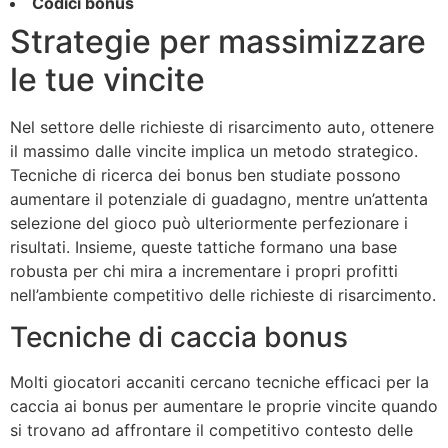
Codici bonus
Strategie per massimizzare
le tue vincite
Nel settore delle richieste di risarcimento auto, ottenere
il massimo dalle vincite implica un metodo strategico.
Tecniche di ricerca dei bonus ben studiate possono
aumentare il potenziale di guadagno, mentre un’attenta
selezione del gioco può ulteriormente perfezionare i
risultati. Insieme, queste tattiche formano una base
robusta per chi mira a incrementare i propri profitti
nell’ambiente competitivo delle richieste di risarcimento.
Tecniche di caccia bonus
Molti giocatori accaniti cercano tecniche efficaci per la
caccia ai bonus per aumentare le proprie vincite quando
si trovano ad affrontare il competitivo contesto delle