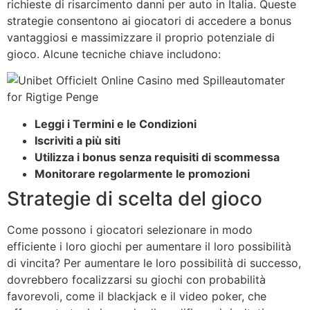
richieste di risarcimento danni per auto in Italia. Queste
strategie consentono ai giocatori di accedere a bonus
vantaggiosi e massimizzare il proprio potenziale di
gioco. Alcune tecniche chiave includono:
Leggi i Termini e le Condizioni
Iscriviti a più siti
Utilizza i bonus senza requisiti di scommessa
Monitorare regolarmente le promozioni
Strategie di scelta del gioco
Come possono i giocatori selezionare in modo
efficiente i loro giochi per aumentare il loro possibilità
di vincita? Per aumentare le loro possibilità di successo,
dovrebbero focalizzarsi su giochi con probabilità
favorevoli, come il blackjack e il video poker, che