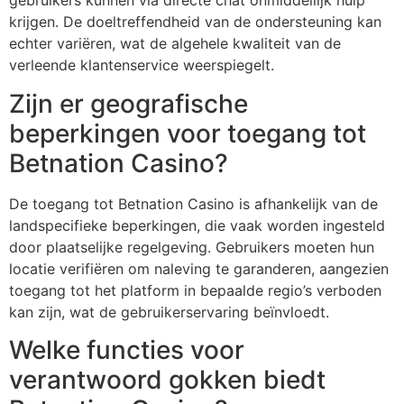
gebruikers kunnen via directe chat onmiddellijk hulp
krijgen. De doeltreffendheid van de ondersteuning kan
echter variëren, wat de algehele kwaliteit van de
verleende klantenservice weerspiegelt.
Zijn er geografische
beperkingen voor toegang tot
Betnation Casino?
De toegang tot Betnation Casino is afhankelijk van de
landspecifieke beperkingen, die vaak worden ingesteld
door plaatselijke regelgeving. Gebruikers moeten hun
locatie verifiëren om naleving te garanderen, aangezien
toegang tot het platform in bepaalde regio’s verboden
kan zijn, wat de gebruikerservaring beïnvloedt.
Welke functies voor
verantwoord gokken biedt