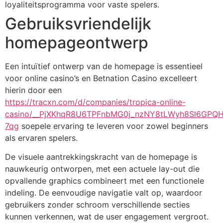
loyaliteitsprogramma voor vaste spelers.
Gebruiksvriendelijk
homepageontwerp
Een intuïtief ontwerp van de homepage is essentieel
voor online casino’s en Betnation Casino excelleert
hierin door een
https://tracxn.com/d/companies/tropica-online-
casino/__PjXKhqR8U6TPFnbMG0j_nzNY8tLWyh8Sl6GPQ
7qg
soepele ervaring te leveren voor zowel beginners
als ervaren spelers.
De visuele aantrekkingskracht van de homepage is
nauwkeurig ontworpen, met een actuele lay-out die
opvallende graphics combineert met een functionele
indeling. De eenvoudige navigatie valt op, waardoor
gebruikers zonder schroom verschillende secties
kunnen verkennen, wat de user engagement vergroot.