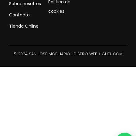
Política de
Sobre nosotros
cookies
Contacto
Tienda Online
© 2024 SAN JOSÉ MOBILIARIO | DISEÑO WEB / GUELLCOM