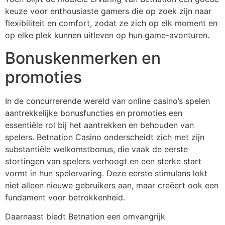
keuze voor enthousiaste gamers die op zoek zijn naar
flexibiliteit en comfort, zodat ze zich op elk moment en
op elke plek kunnen uitleven op hun game-avonturen.
Bonuskenmerken en
promoties
In de concurrerende wereld van online casino’s spelen
aantrekkelijke bonusfuncties en promoties een
essentiële rol bij het aantrekken en behouden van
spelers. Betnation Casino onderscheidt zich met zijn
substantiële welkomstbonus, die vaak de eerste
stortingen van spelers verhoogt en een sterke start
vormt in hun spelervaring. Deze eerste stimulans lokt
niet alleen nieuwe gebruikers aan, maar creëert ook een
fundament voor betrokkenheid.
Daarnaast biedt Betnation een omvangrijk