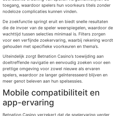
toegang, waardoor spelers hun voorkeurs titels zonder
nodeloze complicaties kunnen vinden.
De zoekfunctie springt eruit en biedt snelle resultaten
die de invoer van de speler weerspiegelen, waardoor de
wachttijd tussen selecties minimaal is. Filters zorgen
voor een verfijnde zoekervaring, waarbij rekening wordt
gehouden met specifieke voorkeuren en thema’s.
Uiteindelijk zorgt Betnation Casino’s toewijding aan
doeltreffende navigatie en eenvoudig zoeken voor een
prettige omgeving voor zowel nieuwe als ervaren
spelers, waardoor ze langer geïnteresseerd blijven en
meer genot beleven aan hun spelsessies.
Mobile compatibiliteit en
app-ervaring
Betnation Casino verzekert dat de spelervaring verder