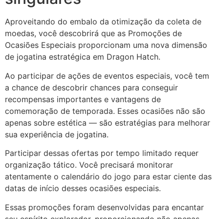
Aproveitando do embalo da otimização da coleta de
moedas, você descobrirá que as Promoções de
Ocasiões Especiais proporcionam uma nova dimensão
de jogatina estratégica em Dragon Hatch.
Ao participar de ações de eventos especiais, você tem
a chance de descobrir chances para conseguir
recompensas importantes e vantagens de
comemoração de temporada. Esses ocasiões não são
apenas sobre estética — são estratégias para melhorar
sua experiência de jogatina.
Participar dessas ofertas por tempo limitado requer
organização tático. Você precisará monitorar
atentamente o calendário do jogo para estar ciente das
datas de início desses ocasiões especiais.
Essas promoções foram desenvolvidas para encantar
seu espírito explorador, proporcionando não apenas