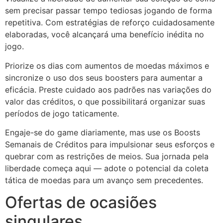
sem precisar passar tempo tediosas jogando de forma
repetitiva. Com estratégias de reforço cuidadosamente
elaboradas, você alcançará uma benefício inédita no
jogo.
Priorize os dias com aumentos de moedas máximos e
sincronize o uso dos seus boosters para aumentar a
eficácia. Preste cuidado aos padrões nas variações do
valor das créditos, o que possibilitará organizar suas
períodos de jogo taticamente.
Engaje-se do game diariamente, mas use os Boosts
Semanais de Créditos para impulsionar seus esforços e
quebrar com as restrições de meios. Sua jornada pela
liberdade começa aqui — adote o potencial da coleta
tática de moedas para um avanço sem precedentes.
Ofertas de ocasiões
singulares