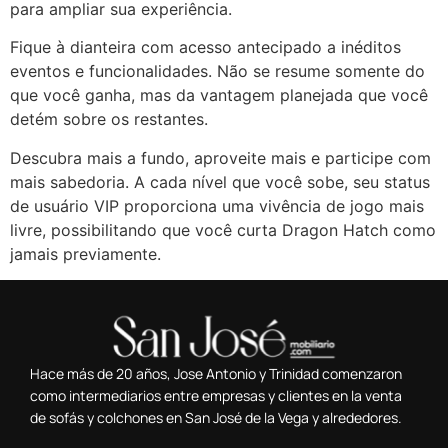
para ampliar sua experiência.
Fique à dianteira com acesso antecipado a inéditos
eventos e funcionalidades. Não se resume somente do
que você ganha, mas da vantagem planejada que você
detém sobre os restantes.
Descubra mais a fundo, aproveite mais e participe com
mais sabedoria. A cada nível que você sobe, seu status
de usuário VIP proporciona uma vivência de jogo mais
livre, possibilitando que você curta Dragon Hatch como
jamais previamente.
Hace más de 20 años, Jose Antonio y Trinidad comenzaron
como intermediarios entre empresas y clientes en la venta
de sofás y colchones en San José de la Vega y alrededores.