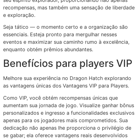
recompensas, mas também uma sensação de liberdade
e exploração.
Seja tático — o momento certo e a organização são
essenciais. Esteja pronto para mergulhar nesses
eventos e maximizar sua caminho rumo à excelência,
enquanto obtém prêmios abundantes.
Benefícios para players VIP
Melhore sua experiência no Dragon Hatch explorando
as vantagens únicas dos Vantagens VIP para Players.
Como VIP, você obtém recompensas únicas que
aumentam sua jornada de jogo. Visualize ganhar bônus
personalizados e ingresso a funcionalidades exclusivos
apenas para os jogadores mais comprometidos. Sua
dedicação não apenas lhe proporciona o privilégio de
se gabar; ela oferece vantagens reais desenvolvidos