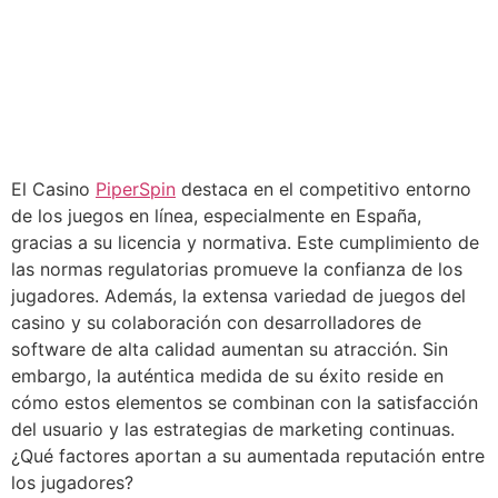
El Casino
PiperSpin
destaca en el competitivo entorno
de los juegos en línea, especialmente en España,
gracias a su licencia y normativa. Este cumplimiento de
las normas regulatorias promueve la confianza de los
jugadores. Además, la extensa variedad de juegos del
casino y su colaboración con desarrolladores de
software de alta calidad aumentan su atracción. Sin
embargo, la auténtica medida de su éxito reside en
cómo estos elementos se combinan con la satisfacción
del usuario y las estrategias de marketing continuas.
¿Qué factores aportan a su aumentada reputación entre
los jugadores?