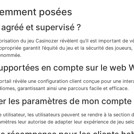
quemment posées
l agréé et supervisé ?
risation du jeu Casinozer révèlent qu’il est important de vé
ropriée garantit l’équité du jeu et la sécurité des joueur
renommée.
upportées en compte sur le web W
rtail révèle une configuration client conçue pour une intera
iomes, garantissant ainsi une parcours facile et efficace.
r les paramètres de mon compte u
utilisateur, les utilisateurs peuvent se rendre à la section 
mètres leur autorise de adapter leur expérience de jeu selo