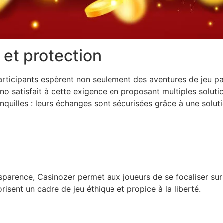
et protection
 participants espèrent non seulement des aventures de jeu p
ino satisfait à cette exigence en proposant multiples solut
nquilles : leurs échanges sont sécurisées grâce à une soluti
nsparence, Casinozer permet aux joueurs de se focaliser sur
risent un cadre de jeu éthique et propice à la liberté.