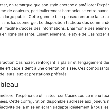
zer, on remarque que son style cherche à améliorer l’expérie
me de couleurs, particulièrement harmonieuse entre nuance
 large public. Cette gamme bien pensée renforce la structure
 sans les submerger. Le disposition tactique des commande
ant l’facilité d’accès des informations. L’harmonie des élém
 en ligne plaisante. Essentiellement, le style de Casinozer a
eraction Casinozer, renforçant la plaisir et l’engagement des
lle efficace aident à une orientation aisée. Ces composants 
 de leurs jeux et prestations préférés.
ableau
liorer l’expérience utilisateur sur Casinozer. Le menu faci
ées. Cette configuration disponible s’adresse aux joueurs
activité de la mise en écran s’adapte idéalement à tous les d