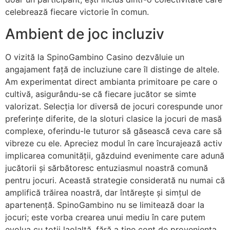
celebrează fiecare victorie în comun.
Ambient de joc incluziv
O vizită la SpinoGambino Casino dezvăluie un
angajament față de incluziune care îl distinge de altele.
Am experimentat direct ambianta primitoare pe care o
cultivă, asigurându-se că fiecare jucător se simte
valorizat. Selecția lor diversă de jocuri corespunde unor
preferințe diferite, de la sloturi clasice la jocuri de masă
complexe, oferindu-le tuturor să găsească ceva care să
vibreze cu ele. Apreciez modul în care încurajează activ
implicarea comunității, găzduind evenimente care adună
jucătorii și sărbătoresc entuziasmul noastră comună
pentru jocuri. Această strategie considerată nu numai că
amplifică trăirea noastră, dar întărește și simțul de
apartenență. SpinoGambino nu se limitează doar la
jocuri; este vorba crearea unui mediu în care putem
evolua cu toții laolaltă, fără a ține cont de proveniența