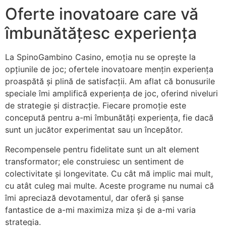
Oferte inovatoare care vă
îmbunătățesc experiența
La SpinoGambino Casino, emoția nu se oprește la
opțiunile de joc; ofertele inovatoare mențin experiența
proaspătă și plină de satisfacții. Am aflat că bonusurile
speciale îmi amplifică experiența de joc, oferind niveluri
de strategie și distracție. Fiecare promoție este
concepută pentru a-mi îmbunătăți experiența, fie dacă
sunt un jucător experimentat sau un începător.
Recompensele pentru fidelitate sunt un alt element
transformator; ele construiesc un sentiment de
colectivitate și longevitate. Cu cât mă implic mai mult,
cu atât culeg mai multe. Aceste programe nu numai că
îmi apreciază devotamentul, dar oferă și șanse
fantastice de a-mi maximiza miza și de a-mi varia
strategia.