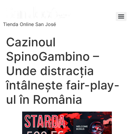
Tienda Online San José
Cazinoul
SpinoGambino –
Unde distracția
întâlnește fair-play-
ul în România