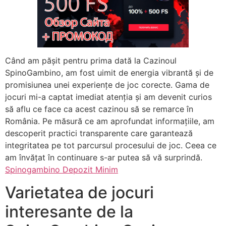
Când am pășit pentru prima dată la Cazinoul
SpinoGambino, am fost uimit de energia vibrantă și de
promisiunea unei experiențe de joc corecte. Gama de
jocuri mi-a captat imediat atenția și am devenit curios
să aflu ce face ca acest cazinou să se remarce în
România. Pe măsură ce am aprofundat informațiile, am
descoperit practici transparente care garantează
integritatea pe tot parcursul procesului de joc. Ceea ce
am învățat în continuare s-ar putea să vă surprindă.
Spinogambino Depozit Minim
Varietatea de jocuri
interesante de la