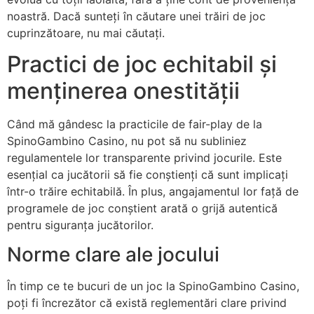
noastră. Dacă sunteți în căutare unei trăiri de joc
cuprinzătoare, nu mai căutați.
Practici de joc echitabil și
menținerea onestității
Când mă gândesc la practicile de fair-play de la
SpinoGambino Casino, nu pot să nu subliniez
regulamentele lor transparente privind jocurile. Este
esențial ca jucătorii să fie conștienți că sunt implicați
într-o trăire echitabilă. În plus, angajamentul lor față de
programele de joc conștient arată o grijă autentică
pentru siguranța jucătorilor.
Norme clare ale jocului
În timp ce te bucuri de un joc la SpinoGambino Casino,
poți fi încrezător că există reglementări clare privind