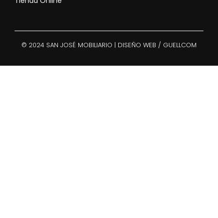
Tienda Online
© 2024 SAN JOSÉ MOBILIARIO | DISEÑO WEB / GUELLCOM