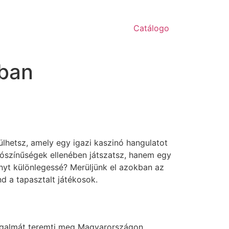
Catálogo
óban
ülhetsz, amely egy igazi kaszinó hangulatot
alószínűségek ellenében játszatsz, hanem egy
ényt különlegessé? Merüljünk el azokban az
d a tapasztalt játékosok.
 izgalmát teremti meg Magyarországon.