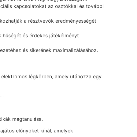
ociális kapcsolatokat az osztókkal és további
 fokozhatják a résztvevők eredményességét
k hűségét és érdekes játékélményt
lvezetéhez és sikerének maximalizálásához.
y elektromos légkörben, amely utánozza egy
tikák megtanulása.
ajátos előnyöket kínál, amelyek