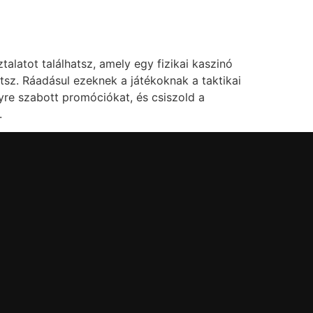
alatot találhatsz, amely egy fizikai kaszinó
sz. Ráadásul ezeknek a játékoknak a taktikai
yre szabott promóciókat, és csiszold a
.