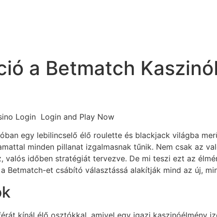
akció a Betmatch Kaszin
an egy lebilincselő élő roulette és blackjack világba mer
yamattal minden pillanat izgalmasnak tűnik. Nem csak az v
, valós időben stratégiát tervezve. De mi teszi ezt az élm
 Betmatch-et csábító választássá alakítják mind az új, min
ok
férát kínál élő osztókkal, amivel egy igazi kaszinóélmény