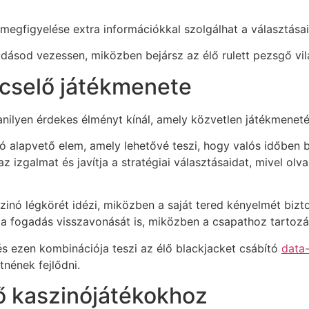
megfigyelése extra információkkal szolgálhat a választásai
udásod vezessen, miközben bejársz az élő rulett pezsgő vil
incselő játékmenete
ilyen érdekes élményt kínál, amely közvetlen játékmenetév
ió alapvető elem, amely lehetővé teszi, hogy valós időben 
 izgalmat és javítja a stratégiai választásaidat, mivel olv
szinó légkörét idézi, miközben a saját tered kényelmét bizt
a fogadás visszavonását is, miközben a csapathoz tartozás
dés ezen kombinációja teszi az élő blackjacket csábító
data
tnének fejlődni.
lő kaszinójátékokhoz