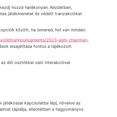
 kezdj hozzá hatékonyan. Kezdetben,
es játékmenetet és védett tranzakciókat
kopciók között, ha ismered, hol van minden.
asx/pbh/announcements/2023-agm-chairman-
ások elsajátítása fontos a tájékozott
az élő osztókkal való interakcióval
i játékossal kapcsolatba lépj, növelve az
zgalmat táplálja, ellentétben a hagyományos