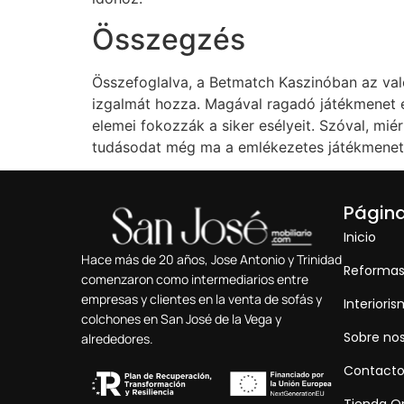
Összegzés
Összefoglalva, a Betmatch Kaszinóban az valós
izgalmát hozza. Magával ragadó játékmenet é
elemei fokozzák a siker esélyeit. Szóval, mi
tudásodat még ma a emlékezetes játékmenete
Págin
Inicio
Hace más de 20 años, Jose Antonio y Trinidad
Reforma
comenzaron como intermediarios entre
empresas y clientes en la venta de sofás y
Interiori
colchones en San José de la Vega y
Sobre no
alrededores.
Contact