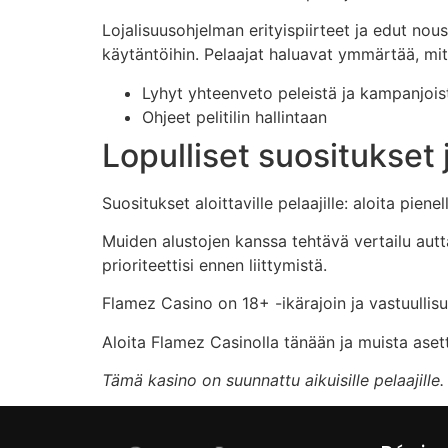
Lojalisuusohjelman erityispiirteet ja edut nou
käytäntöihin. Pelaajat haluavat ymmärtää, miten
Lyhyt yhteenveto peleistä ja kampanjoista
Ohjeet pelitilin hallintaan
Lopulliset suositukset 
Suositukset aloittaville pelaajille: aloita pien
Muiden alustojen kanssa tehtävä vertailu aut
prioriteettisi ennen liittymistä.
Flamez Casino on 18+ -ikärajoin ja vastuullisu
Aloita Flamez Casinolla tänään ja muista aset
Tämä kasino on suunnattu aikuisille pelaajille. 