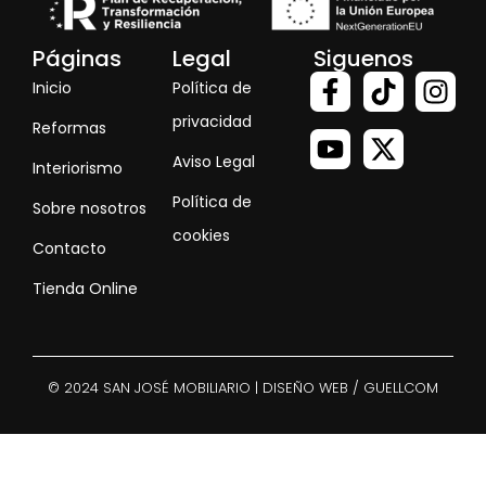
Páginas
Legal
Siguenos
Inicio
Política de
privacidad
Reformas
Aviso Legal
Interiorismo
Política de
Sobre nosotros
cookies
Contacto
Tienda Online
© 2024 SAN JOSÉ MOBILIARIO | DISEÑO WEB / GUELLCOM