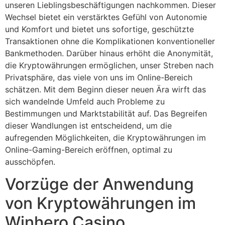
unseren Lieblingsbeschäftigungen nachkommen. Dieser
Wechsel bietet ein verstärktes Gefühl von Autonomie
und Komfort und bietet uns sofortige, geschützte
Transaktionen ohne die Komplikationen konventioneller
Bankmethoden. Darüber hinaus erhöht die Anonymität,
die Kryptowährungen ermöglichen, unser Streben nach
Privatsphäre, das viele von uns im Online-Bereich
schätzen. Mit dem Beginn dieser neuen Ära wirft das
sich wandelnde Umfeld auch Probleme zu
Bestimmungen und Marktstabilität auf. Das Begreifen
dieser Wandlungen ist entscheidend, um die
aufregenden Möglichkeiten, die Kryptowährungen im
Online-Gaming-Bereich eröffnen, optimal zu
ausschöpfen.
Vorzüge der Anwendung
von Kryptowährungen im
Winhero Casino