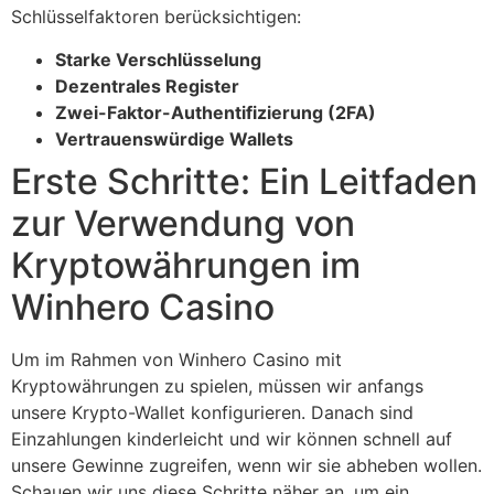
Schlüsselfaktoren berücksichtigen:
Starke Verschlüsselung
Dezentrales Register
Zwei-Faktor-Authentifizierung (2FA)
Vertrauenswürdige Wallets
Erste Schritte: Ein Leitfaden
zur Verwendung von
Kryptowährungen im
Winhero Casino
Um im Rahmen von Winhero Casino mit
Kryptowährungen zu spielen, müssen wir anfangs
unsere Krypto-Wallet konfigurieren. Danach sind
Einzahlungen kinderleicht und wir können schnell auf
unsere Gewinne zugreifen, wenn wir sie abheben wollen.
Schauen wir uns diese Schritte näher an, um ein