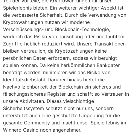
Teil der Vorteile, die Kryptowährungen für unser
Spielerlebnis bieten. Ein weiterer wichtiger Aspekt ist
die verbesserte Sicherheit. Durch die Verwendung von
Kryptowährungen nutzen wir moderne
Verschlüsselungs- und Blockchain-Technologie,
wodurch das Risiko von Täuschung oder unerlaubtem
Zugriff erheblich reduziert wird. Unsere Transaktionen
bleiben vertraulich, da Kryptozahlungen keine
persönlichen Daten erfordern, sodass wir beruhigt
spielen können. Da keine herkömmlichen Bankdaten
benötigt werden, minimieren wir das Risiko von
Identitätsdiebstahl. Darüber hinaus bietet die
Nachvollziehbarkeit der Blockchain ein sicheres und
fälschungssicheres Register und schafft so Vertrauen in
unsere Aktivitäten. Dieses vielschichtige
Sicherheitssystem schützt nicht nur uns, sondern
unterstützt auch eine geschützte Umgebung für die
gesamte Community und macht unser Spielerlebnis im
Winhero Casino noch angenehmer.