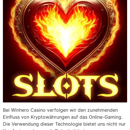
Bei Winhero Casino verfolgen wir den zunehmenden
Einfluss von Kryptowährungen auf das Online-Gaming.
Die Verwendung dieser Technologie bietet uns nicht nur