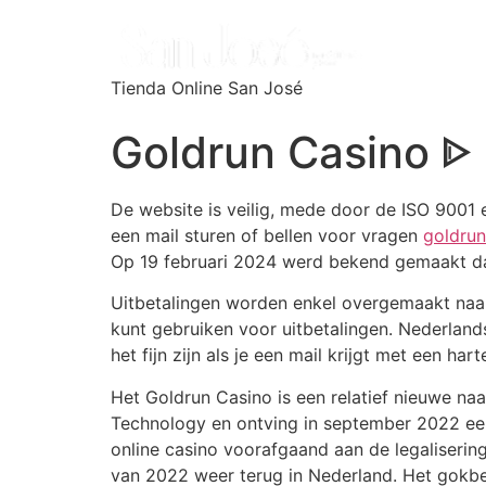
Tienda Online San José
Goldrun Casino ᐈ 
De website is veilig, mede door de ISO 9001 en
een mail sturen of bellen voor vragen
goldrun
Op 19 februari 2024 werd bekend gemaakt da
Uitbetalingen worden enkel overgemaakt naar
kunt gebruiken voor uitbetalingen. Nederlan
het fijn zijn als je een mail krijgt met een 
Het Goldrun Casino is een relatief nieuwe n
Technology en ontving in september 2022 een 
online casino voorafgaand aan de legalisering
van 2022 weer terug in Nederland. Het gokbe