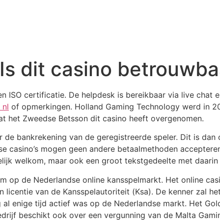
Is dit casino betrouwb
 ISO certificatie. De helpdesk is bereikbaar via live chat e
 nl
of opmerkingen. Holland Gaming Technology werd in 201
t het Zweedse Betsson dit casino heeft overgenomen.
 de bankrekening van de geregistreerde speler. Dit is dan
dse casino’s mogen geen andere betaalmethoden accepteren
hartelijk welkom, maar ook een groot tekstgedeelte met daari
aam op de Nederlandse online kansspelmarkt. Het online ca
licentie van de Kansspelautoriteit (Ksa). De kenner zal h
 al enige tijd actief was op de Nederlandse markt. Het Gol
drijf beschikt ook over een vergunning van de Malta Gam