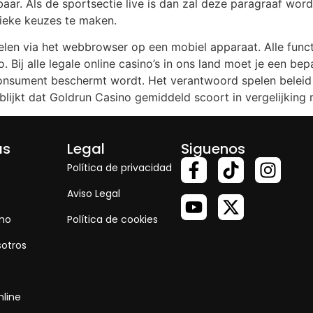
aar. Als de sportsectie live is dan zal deze paragraaf word
ieke keuzes te maken.
len via het webbrowser op een mobiel apparaat. Alle funct
. Bij alle legale online casino’s in ons land moet je een b
consument beschermt wordt. Het verantwoord spelen beleid 
blijkt dat Goldrun Casino gemiddeld scoort in vergelijking
as
Legal
Siguenos
Política de privacidad
s
Aviso Legal
smo
Política de cookies
sotros
o
nline