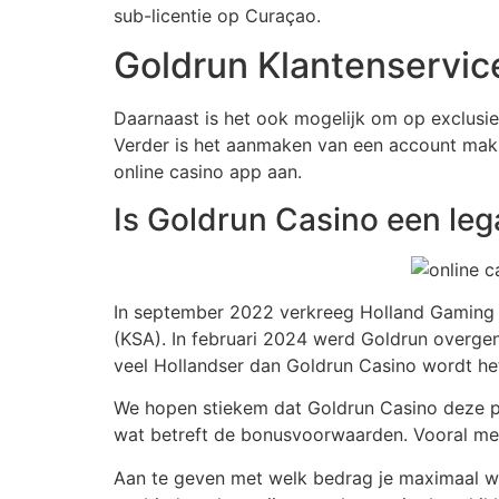
sub-licentie op Curaçao.
Goldrun Klantenservic
Daarnaast is het ook mogelijk om op exclusie
Verder is het aanmaken van een account makkel
online casino app aan.
Is Goldrun Casino een leg
In september 2022 verkreeg Holland Gaming T
(KSA). In februari 2024 werd Goldrun overgen
veel Hollandser dan Goldrun Casino wordt het
We hopen stiekem dat Goldrun Casino deze pr
wat betreft de bonusvoorwaarden. Vooral met
Aan te geven met welk bedrag je maximaal wil