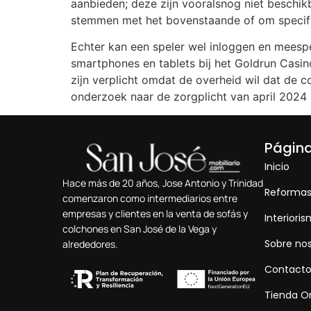
aanbieden; deze zijn vooralsnog niet beschikb
stemmen met het bovenstaande of om specif
Echter kan een speler wel inloggen en meespe
smartphones en tablets bij het Goldrun Casino
zijn verplicht omdat de overheid wil dat de 
onderzoek naar de zorgplicht van april 2024 
Págin
Inicio
Hace más de 20 años, Jose Antonio y Trinidad
Reforma
comenzaron como intermediarios entre
empresas y clientes en la venta de sofás y
Interiori
colchones en San José de la Vega y
Sobre no
alrededores.
Contact
Tienda O