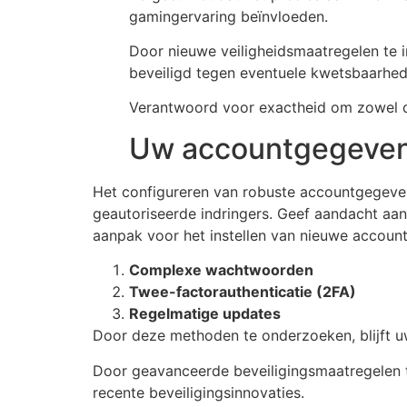
gamingervaring beïnvloeden.
Door nieuwe veiligheidsmaatregelen te i
beveiligd tegen eventuele kwetsbaarhed
Verantwoord voor exactheid om zowel de 
Uw accountgegeven
Het configureren van robuste accountgegeven
geautoriseerde indringers. Geef aandacht aa
aanpak voor het instellen van nieuwe accoun
Complexe wachtwoorden
Twee-factorauthenticatie (2FA)
Regelmatige updates
Door deze methoden te onderzoeken, blijft u
Door geavanceerde beveiligingsmaatregelen te
recente beveiligingsinnovaties.