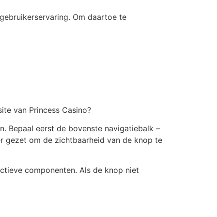
gebruikerservaring. Om daartoe te
ite van Princess Casino?
n. Bepaal eerst de bovenste navigatiebalk –
ier gezet om de zichtbaarheid van de knop te
ractieve componenten. Als de knop niet