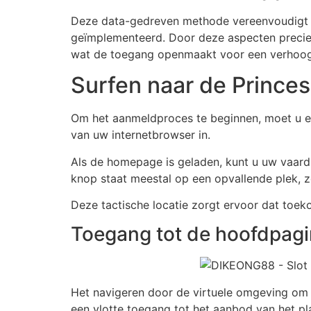
Deze data-gedreven methode vereenvoudigt ni
geïmplementeerd. Door deze aspecten precies 
wat de toegang openmaakt voor een verhoog
Surfen naar de Prince
Om het aanmeldproces te beginnen, moet u e
van uw internetbrowser in.
Als de homepage is geladen, kunt u uw vaard
knop staat meestal op een opvallende plek, z
Deze tactische locatie zorgt ervoor dat toeko
Toegang tot de hoofdpagi
Het navigeren door de virtuele omgeving om
een vlotte toegang tot het aanbod van het pl