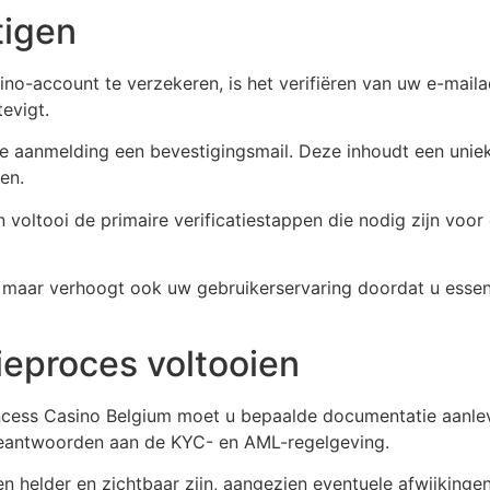
tigen
o-account te verzekeren, is het verifiëren van uw e-mailadr
evigt.
 je aanmelding een bevestigingsmail. Deze inhoudt een uniek
en.
 voltooi de primaire verificatiestappen die nodig zijn voor 
, maar verhoogt ook uw gebruikerservaring doordat u essen
tieproces voltooien
 Princess Casino Belgium moet u bepaalde documentatie aanl
 beantwoorden aan de KYC- en AML-regelgeving.
 helder en zichtbaar zijn, aangezien eventuele afwijkingen