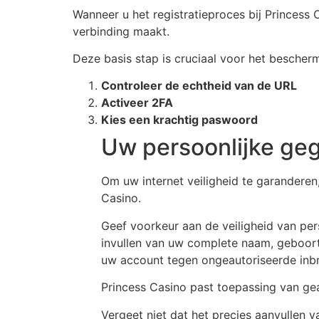
Wanneer u het registratieproces bij Princess 
verbinding maakt.
Deze basis stap is cruciaal voor het bescherm
Controleer de echtheid van de URL
Activeer 2FA
Kies een krachtig paswoord
Uw persoonlijke geg
Om uw internet veiligheid te garanderen, 
Casino.
Geef voorkeur aan de veiligheid van per
invullen van uw complete naam, geboorte
uw account tegen ongeautoriseerde inb
Princess Casino past toepassing van gea
Vergeet niet dat het precies aanvullen 