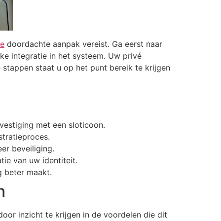
be
doordachte aanpak vereist. Ga eerst naar
ke integratie in het systeem. Uw privé
 stappen staat u op het punt bereik te krijgen
vestiging met een sloticoon.
tratieproces.
er beveiliging.
ie van uw identiteit.
g beter maakt.
n
oor inzicht te krijgen in de voordelen die dit