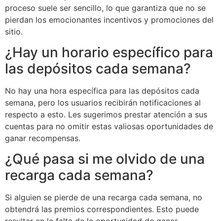
proceso suele ser sencillo, lo que garantiza que no se
pierdan los emocionantes incentivos y promociones del
sitio.
¿Hay un horario específico para
las depósitos cada semana?
No hay una hora específica para las depósitos cada
semana, pero los usuarios recibirán notificaciones al
respecto a esto. Les sugerimos prestar atención a sus
cuentas para no omitir estas valiosas oportunidades de
ganar recompensas.
¿Qué pasa si me olvido de una
recarga cada semana?
Si alguien se pierde de una recarga cada semana, no
obtendrá las premios correspondientes. Esto puede