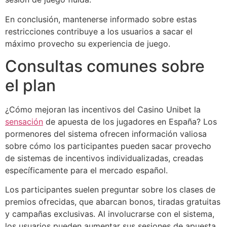
En conclusión, mantenerse informado sobre estas
restricciones contribuye a los usuarios a sacar el
máximo provecho su experiencia de juego.
Consultas comunes sobre
el plan
¿Cómo mejoran las incentivos del Casino Unibet la
sensación
de apuesta de los jugadores en España? Los
pormenores del sistema ofrecen información valiosa
sobre cómo los participantes pueden sacar provecho
de sistemas de incentivos individualizadas, creadas
específicamente para el mercado español.
Los participantes suelen preguntar sobre los clases de
premios ofrecidas, que abarcan bonos, tiradas gratuitas
y campañas exclusivas. Al involucrarse con el sistema,
los usuarios pueden aumentar sus sesiones de apuesta,