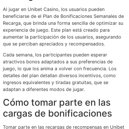
Al jugar en Unibet Casino, los usuarios pueden
beneficiarse de el Plan de Bonificaciones Semanales de
Recarga, que brinda una forma sencilla de optimizar su
experiencia de juego. Este plan está creado para
aumentar la participación de los usuarios, asegurando
que se perciban apreciados y recompensados.
Cada semana, los participantes pueden esperar
atractivos bonos adaptados a sus preferencias de
juego, lo que los anima a volver con frecuencia. Los
detalles del plan detallan diversos incentivos, como
ingresos equivalentes y tiradas gratuitas, que se
adaptan a diferentes modos de jugar.
Cómo tomar parte en las
cargas de bonificaciones
Tomar parte en las recargas de recompensas en Unibet