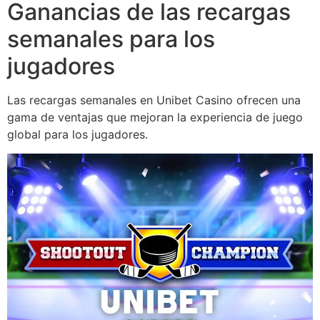
Ganancias de las recargas
semanales para los
jugadores
Las recargas semanales en Unibet Casino ofrecen una
gama de ventajas que mejoran la experiencia de juego
global para los jugadores.