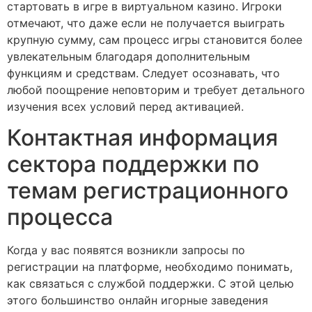
стартовать в игре в виртуальном казино. Игроки
отмечают, что даже если не получается выиграть
крупную сумму, сам процесс игры становится более
увлекательным благодаря дополнительным
функциям и средствам. Следует осознавать, что
любой поощрение неповторим и требует детального
изучения всех условий перед активацией.
Контактная информация
сектора поддержки по
темам регистрационного
процесса
Когда у вас появятся возникли запросы по
регистрации на платформе, необходимо понимать,
как связаться с службой поддержки. С этой целью
этого большинство онлайн игорные заведения