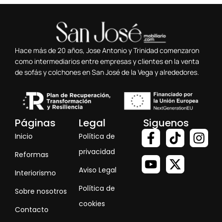
Hace más de 20 años, Jose Antonio y Trinidad comenzaron
como intermediarios entre empresas y clientes en la venta
de sofás y colchones en San José de la Vega y alrededores.
Páginas
Legal
Siguenos
Inicio
Política de
privacidad
Reformas
Aviso Legal
Interiorismo
Política de
Sobre nosotros
cookies
Contacto