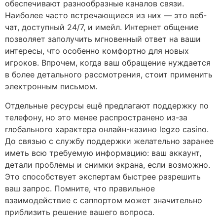
обеспечивают разнообразные каналов связи.
Наиболее часто встречающиеся из них — это веб-
чат, доступный 24/7, и имейл. Интернет общение
позволяет заполучить мгновенный ответ на ваши
интересы, что особенно комфортно для новых
игроков. Впрочем, когда ваш обращение нуждается
в более детального рассмотрения, стоит применить
электронным письмом.
Отдельные ресурсы ещё предлагают поддержку по
телефону, но это менее распространено из-за
глобального характера онлайн-казино legzo casino.
До связью с службу поддержки желательно заранее
иметь всю требуемую информацию: ваш аккаунт,
детали проблемы и снимки экрана, если возможно.
Это способствует экспертам быстрее разрешить
ваш запрос. Помните, что правильное
взаимодействие с саппортом может значительно
приблизить решение вашего вопроса.