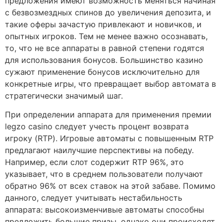
предложения имеют возможность меняться начиная
с безвозмездных спинов до увеличения депозита, и
такие оферы зачастую привлекают и новичков, и
опытных игроков. Тем не менее важно осознавать,
то, что не все аппараты в равной степени годятся
для использования бонусов. Большинство казино
сужают применение бонусов исключительно для
конкретные игры, что превращает выбор автомата в
стратегически значимый шаг.
При определении аппарата для применения премии
legzo casino следует учесть процент возврата
игроку (RTP). Игровые автоматы с повышенным RTP
предлагают наилучшие перспективы на победу.
Например, если слот содержит RTP 96%, это
указывает, что в среднем пользователи получают
обратно 96% от всех ставок на этой забаве. Помимо
данного, следует учитывать нестабильность
аппарата: высокоизменчивые автоматы способны
предложить большие призы, однако они происходят