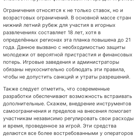
Ограничения относятся к не только ставок, но и
возрастовых ограничений. В основной массе стран
нижний летний рубеж для участия в игорных
развлечениях составляет 18 лет, хотя в
определённых регионах эта планка повышена до 21
года. Данное вызвано с необходимостью защиты
молодежи от вероятной пристрастия и финансовых
потерь. Игровые заведения и администраторы
обязаны неукоснительно соблюдать эти правила,
чтобы не допустить санкций и утраты разрешений.
Также следует отметить, что современные
разработки обеспечивают возможность встраивать
дополнительные. Скажем, внедрение инструментов
самоограничения и пределов на внесения помогает
участникам независимо регулировать свои расходы
и время, проведенное за игрой. Эти средства
делаются все более востребованными у операторов