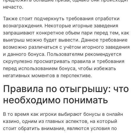
нечасто.
Также стоит подчеркнуть требования отработки
вознаграждения. Некоторые игорные заведения
запрашивают конкретное объем пари перед тем, как
выигрыш можно будет вывести. Данное требование
возможно различаться с учётом игорного заведения
и данного бонуса. Пользователям рекомендуется
скрупулезно просматривать правила и требования
перед использованием бонуса, чтобы избежать
негативных моментов в перспективе.
Правила по отыгрышу: что
необходимо понимать
В то время как игроки выбирают бонусы в онлайн
казино, одним из главных аспектов, на который
стоит обратить внимание, являются условия по