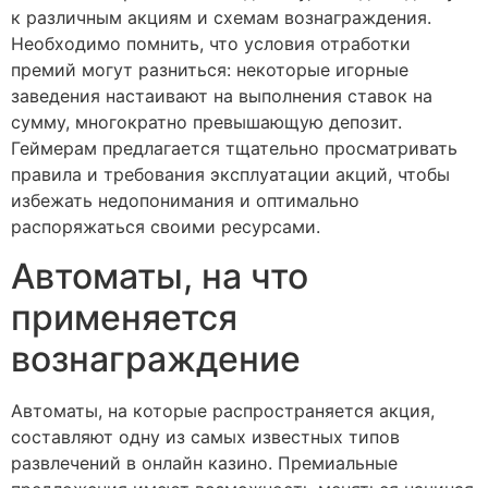
к различным акциям и схемам вознаграждения.
Необходимо помнить, что условия отработки
премий могут разниться: некоторые игорные
заведения настаивают на выполнения ставок на
сумму, многократно превышающую депозит.
Геймерам предлагается тщательно просматривать
правила и требования эксплуатации акций, чтобы
избежать недопонимания и оптимально
распоряжаться своими ресурсами.
Автоматы, на что
применяется
вознаграждение
Автоматы, на которые распространяется акция,
составляют одну из самых известных типов
развлечений в онлайн казино. Премиальные