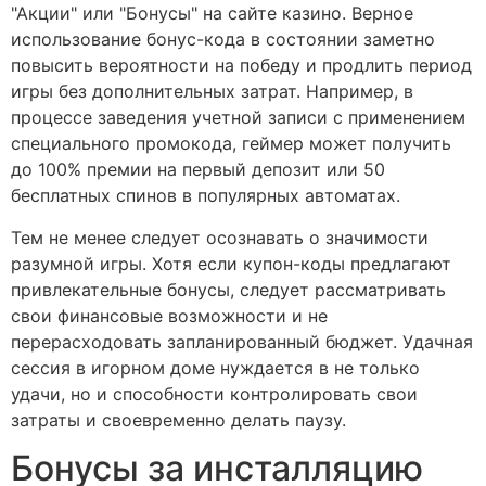
"Акции" или "Бонусы" на сайте казино. Верное
использование бонус-кода в состоянии заметно
повысить вероятности на победу и продлить период
игры без дополнительных затрат. Например, в
процессе заведения учетной записи с применением
специального промокода, геймер может получить
до 100% премии на первый депозит или 50
бесплатных спинов в популярных автоматах.
Тем не менее следует осознавать о значимости
разумной игры. Хотя если купон-коды предлагают
привлекательные бонусы, следует рассматривать
свои финансовые возможности и не
перерасходовать запланированный бюджет. Удачная
сессия в игорном доме нуждается в не только
удачи, но и способности контролировать свои
затраты и своевременно делать паузу.
Бонусы за инсталляцию