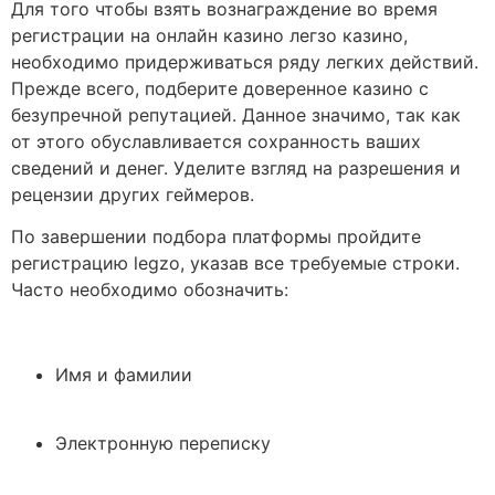
Для того чтобы взять вознаграждение во время
регистрации на онлайн казино легзо казино,
необходимо придерживаться ряду легких действий.
Прежде всего, подберите доверенное казино с
безупречной репутацией. Данное значимо, так как
от этого обуславливается сохранность ваших
сведений и денег. Уделите взгляд на разрешения и
рецензии других геймеров.
По завершении подбора платформы пройдите
регистрацию legzo, указав все требуемые строки.
Часто необходимо обозначить:
Имя и фамилии
Электронную переписку