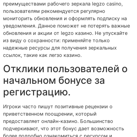
преимуществами рабочего зеркала legzo casino,
пользователям рекомендуется регулярно
мониторить обновления и оформлять подписку на
уведомления. Данное поможет не потерять важные
обновления и акции от legzo казино. Не упускайте
из виду о сохранности: применяйте только
надежные ресурсы для получения зеркальных
ссылок, такие как легзо казино.
Отклики пользователей о
начальном бонусе за
регистрацию.
Игроки часто пишут позитивные рецензии о
приветственном поощрении, который
предоставляет онлайн-казино. Большинство
подчеркивают, что этот бонус дает возможность
более подробно ознакомиться с ресурсом и