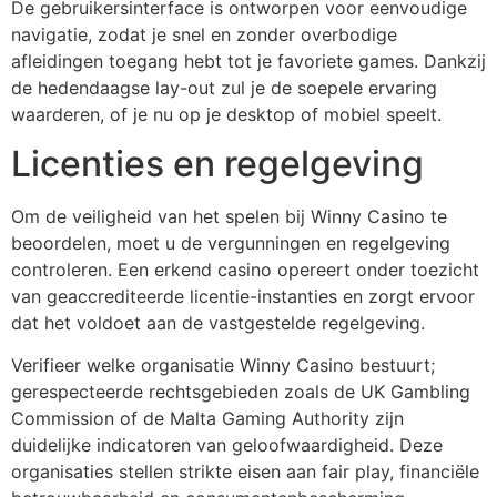
De gebruikersinterface is ontworpen voor eenvoudige
navigatie, zodat je snel en zonder overbodige
afleidingen toegang hebt tot je favoriete games. Dankzij
de hedendaagse lay-out zul je de soepele ervaring
waarderen, of je nu op je desktop of mobiel speelt.
Licenties en regelgeving
Om de veiligheid van het spelen bij Winny Casino te
beoordelen, moet u de vergunningen en regelgeving
controleren. Een erkend casino opereert onder toezicht
van geaccrediteerde licentie-instanties en zorgt ervoor
dat het voldoet aan de vastgestelde regelgeving.
Verifieer welke organisatie Winny Casino bestuurt;
gerespecteerde rechtsgebieden zoals de UK Gambling
Commission of de Malta Gaming Authority zijn
duidelijke indicatoren van geloofwaardigheid. Deze
organisaties stellen strikte eisen aan fair play, financiële