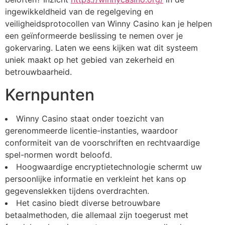
ingewikkeldheid van de regelgeving en
veiligheidsprotocollen van Winny Casino kan je helpen
een geïnformeerde beslissing te nemen over je
gokervaring. Laten we eens kijken wat dit systeem
uniek maakt op het gebied van zekerheid en
betrouwbaarheid.
Kernpunten
Winny Casino staat onder toezicht van
gerenommeerde licentie-instanties, waardoor
conformiteit van de voorschriften en rechtvaardige
spel-normen wordt beloofd.
Hoogwaardige encryptietechnologie schermt uw
persoonlijke informatie en verkleint het kans op
gegevenslekken tijdens overdrachten.
Het casino biedt diverse betrouwbare
betaalmethoden, die allemaal zijn toegerust met