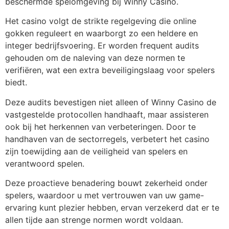
beschermde spelomgeving bij Winny Casino.
Het casino volgt de strikte regelgeving die online
gokken reguleert en waarborgt zo een heldere en
integer bedrijfsvoering. Er worden frequent audits
gehouden om de naleving van deze normen te
verifiëren, wat een extra beveiligingslaag voor spelers
biedt.
Deze audits bevestigen niet alleen of Winny Casino de
vastgestelde protocollen handhaaft, maar assisteren
ook bij het herkennen van verbeteringen. Door te
handhaven van de sectorregels, verbetert het casino
zijn toewijding aan de veiligheid van spelers en
verantwoord spelen.
Deze proactieve benadering bouwt zekerheid onder
spelers, waardoor u met vertrouwen van uw game-
ervaring kunt plezier hebben, ervan verzekerd dat er te
allen tijde aan strenge normen wordt voldaan.