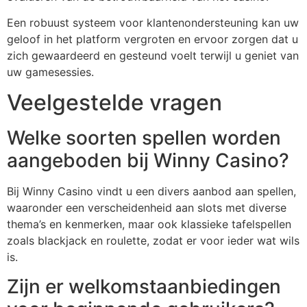
Een robuust systeem voor klantenondersteuning kan uw
geloof in het platform vergroten en ervoor zorgen dat u
zich gewaardeerd en gesteund voelt terwijl u geniet van
uw gamesessies.
Veelgestelde vragen
Welke soorten spellen worden
aangeboden bij Winny Casino?
Bij Winny Casino vindt u een divers aanbod aan spellen,
waaronder een verscheidenheid aan slots met diverse
thema’s en kenmerken, maar ook klassieke tafelspellen
zoals blackjack en roulette, zodat er voor ieder wat wils
is.
Zijn er welkomstaanbiedingen