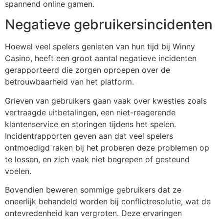
spannend online gamen.
Negatieve gebruikersincidenten
Hoewel veel spelers genieten van hun tijd bij Winny
Casino, heeft een groot aantal negatieve incidenten
gerapporteerd die zorgen oproepen over de
betrouwbaarheid van het platform.
Grieven van gebruikers gaan vaak over kwesties zoals
vertraagde uitbetalingen, een niet-reagerende
klantenservice en storingen tijdens het spelen.
Incidentrapporten geven aan dat veel spelers
ontmoedigd raken bij het proberen deze problemen op
te lossen, en zich vaak niet begrepen of gesteund
voelen.
Bovendien beweren sommige gebruikers dat ze
oneerlijk behandeld worden bij conflictresolutie, wat de
ontevredenheid kan vergroten. Deze ervaringen