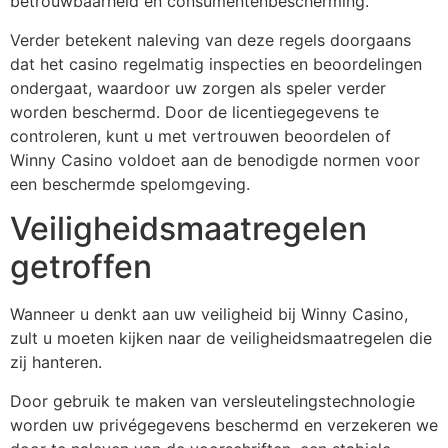
betrouwbaarheid en consumentenbescherming.
Verder betekent naleving van deze regels doorgaans
dat het casino regelmatig inspecties en beoordelingen
ondergaat, waardoor uw zorgen als speler verder
worden beschermd. Door de licentiegegevens te
controleren, kunt u met vertrouwen beoordelen of
Winny Casino voldoet aan de benodigde normen voor
een beschermde spelomgeving.
Veiligheidsmaatregelen
getroffen
Wanneer u denkt aan uw veiligheid bij Winny Casino,
zult u moeten kijken naar de veiligheidsmaatregelen die
zij hanteren.
Door gebruik te maken van versleutelingstechnologie
worden uw privégegevens beschermd en verzekeren we