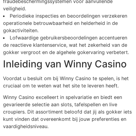
fraudebeschermingssystemen voor aanvullende
veiligheid.
Periodieke inspecties en beoordelingen verzekeren
operationele betrouwbaarheid en helderheid in de
gokactiviteiten.
Lofwaardige gebruikersbeoordelingen accentueren
de reactieve klantenservice, wat het zekerheid van de
gokker vergroot en de algehele gokervaring verbetert.
Inleiding van Winny Casino
Voordat u besluit om bij Winny Casino te spelen, is het
cruciaal om te weten wat het site te leveren heeft.
Winny Casino excelleert in spelvariatie en biedt een
gevarieerde selectie aan slots, tafelspellen en live
croupiers. Dit assortiment beloofd dat jij als gokker iets
kunt vinden dat overeenkomt bij jouw preferenties en
vaardigheidsniveau.