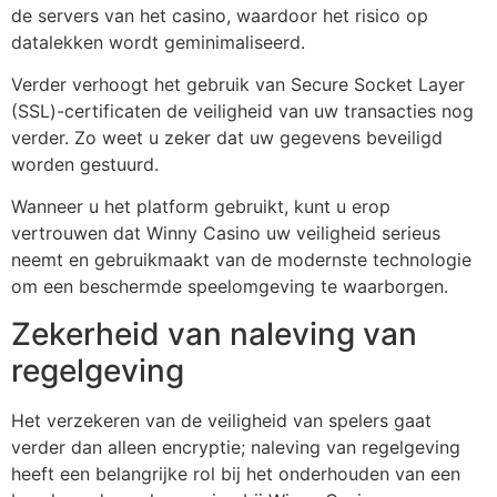
de servers van het casino, waardoor het risico op
datalekken wordt geminimaliseerd.
Verder verhoogt het gebruik van Secure Socket Layer
(SSL)-certificaten de veiligheid van uw transacties nog
verder. Zo weet u zeker dat uw gegevens beveiligd
worden gestuurd.
Wanneer u het platform gebruikt, kunt u erop
vertrouwen dat Winny Casino uw veiligheid serieus
neemt en gebruikmaakt van de modernste technologie
om een beschermde speelomgeving te waarborgen.
Zekerheid van naleving van
regelgeving
Het verzekeren van de veiligheid van spelers gaat
verder dan alleen encryptie; naleving van regelgeving
heeft een belangrijke rol bij het onderhouden van een