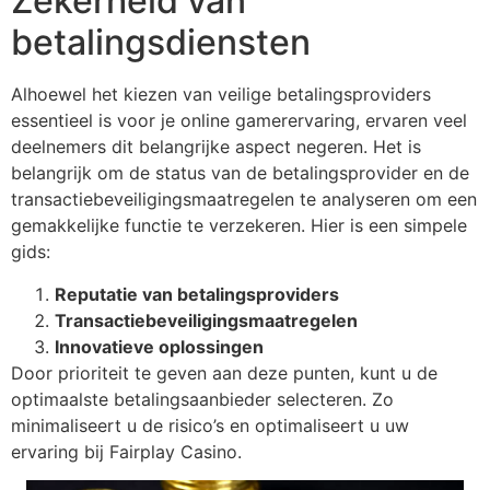
Zekerheid van
betalingsdiensten
Alhoewel het kiezen van veilige betalingsproviders
essentieel is voor je online gamerervaring, ervaren veel
deelnemers dit belangrijke aspect negeren. Het is
belangrijk om de status van de betalingsprovider en de
transactiebeveiligingsmaatregelen te analyseren om een
gemakkelijke functie te verzekeren. Hier is een simpele
gids:
Reputatie van betalingsproviders
Transactiebeveiligingsmaatregelen
Innovatieve oplossingen
Door prioriteit te geven aan deze punten, kunt u de
optimaalste betalingsaanbieder selecteren. Zo
minimaliseert u de risico’s en optimaliseert u uw
ervaring bij Fairplay Casino.