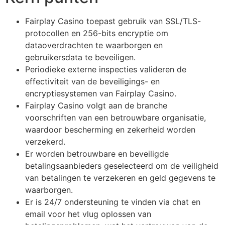
Fairplay Casino toepast gebruik van SSL/TLS-
protocollen en 256-bits encryptie om
dataoverdrachten te waarborgen en
gebruikersdata te beveiligen.
Periodieke externe inspecties valideren de
effectiviteit van de beveiligings- en
encryptiesystemen van Fairplay Casino.
Fairplay Casino volgt aan de branche
voorschriften van een betrouwbare organisatie,
waardoor bescherming en zekerheid worden
verzekerd.
Er worden betrouwbare en beveiligde
betalingsaanbieders geselecteerd om de veiligheid
van betalingen te verzekeren en geld gegevens te
waarborgen.
Er is 24/7 ondersteuning te vinden via chat en
email voor het vlug oplossen van