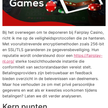
Bij het overwegen om te deponeren bij Fairplay Casino,
richt ik me op de veiligheidsprotocollen die ze hanteren.
Met vooruitstrevende encryptiemethoden zoals 256-bit
en SSL/TLS garanderen ze gegevensbeveiliging. Hun
reputatie wordt ondersteund door een
https://fairplay-
nl.org/
sterke toezichthoudende instantie die
conformiteit van sectorstandaarden vereist stelt.
Betalingsproviders zijn betrouwbaar en feedback
bieden overzicht in de belevenissen van deelnemers.
Maar hoe verhouden ze om met privé persoonlijke
gegevens en wat als er kwesties voorkomen tijdens
betalingen? Laten we dit verder analyseren.
Kern punten