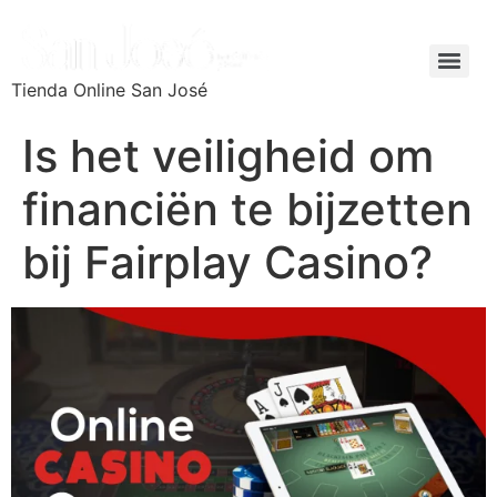
Tienda Online San José
Is het veiligheid om
financiën te bijzetten
bij Fairplay Casino?