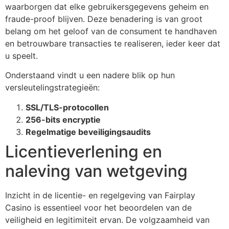
waarborgen dat elke gebruikersgegevens geheim en
fraude-proof blijven. Deze benadering is van groot
belang om het geloof van de consument te handhaven
en betrouwbare transacties te realiseren, ieder keer dat
u speelt.
Onderstaand vindt u een nadere blik op hun
versleutelingstrategieën:
SSL/TLS-protocollen
256-bits encryptie
Regelmatige beveiligingsaudits
Licentieverlening en
naleving van wetgeving
Inzicht in de licentie- en regelgeving van Fairplay
Casino is essentieel voor het beoordelen van de
veiligheid en legitimiteit ervan. De volgzaamheid van