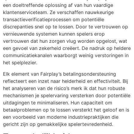
een doeltreffende oplossing af van hun vaardige
klantenserviceteam. Ze verschaffen nauwkeurige
transactieverificatieprocessen om potentiële
discrepanties snel op te lossen. Door te vertrouwen op
vernieuwende systemen kunnen spelers erop
vertrouwen dat hun zorgen vlug worden opgelost, wat
een gevoel van zekerheid creëert. De nadruk op heldere
communicatiekanalen waarborgt weinig verstoringen in
het spelplezier.
Elk element van Fairplay’s betalingsondersteuning
reflecteert een inzet naar helderheid en effectiviteit. Bij
het analyseren van de risico’s merk ik dat hun robuste
mechanismen je spelervaring versterken door potentiële
uitdagingen te minimaliseren. Hun capaciteit om
betaalproblemen op te lossen versterkt het geloof en is
een voorbeeld van moderne industriepraktijken die
gericht zijn op gemakkelijke spelertevredenheid.