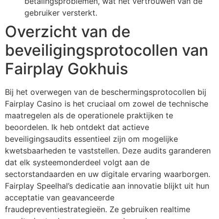
betalingsproblemen, wat het vertrouwen van de
gebruiker versterkt.
Overzicht van de
beveiligingsprotocollen van
Fairplay Gokhuis
Bij het overwegen van de beschermingsprotocollen bij
Fairplay Casino is het cruciaal om zowel de technische
maatregelen als de operationele praktijken te
beoordelen. Ik heb ontdekt dat actieve
beveiligingsaudits essentieel zijn om mogelijke
kwetsbaarheden te vaststellen. Deze audits garanderen
dat elk systeemonderdeel volgt aan de
sectorstandaarden en uw digitale ervaring waarborgen.
Fairplay Speelhal’s dedicatie aan innovatie blijkt uit hun
acceptatie van geavanceerde
fraudepreventiestrategieën. Ze gebruiken realtime