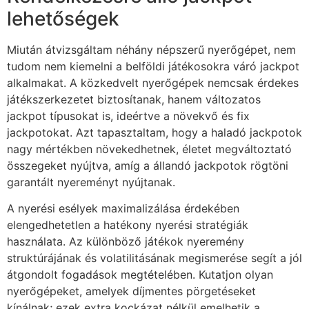
lehetőségek
Miután átvizsgáltam néhány népszerű nyerőgépet, nem
tudom nem kiemelni a belföldi játékosokra váró jackpot
alkalmakat. A közkedvelt nyerőgépek nemcsak érdekes
játékszerkezetet biztosítanak, hanem változatos
jackpot típusokat is, ideértve a növekvő és fix
jackpotokat. Azt tapasztaltam, hogy a haladó jackpotok
nagy mértékben növekedhetnek, életet megváltoztató
összegeket nyújtva, amíg a állandó jackpotok rögtöni
garantált nyereményt nyújtanak.
A nyerési esélyek maximalizálása érdekében
elengedhetetlen a hatékony nyerési stratégiák
használata. Az különböző játékok nyeremény
struktúrájának és volatilitásának megismerése segít a jól
átgondolt fogadások megtételében. Kutatjon olyan
nyerőgépeket, amelyek díjmentes pörgetéseket
kínálnak; ezek extra kockázat nélkül emelhetik a