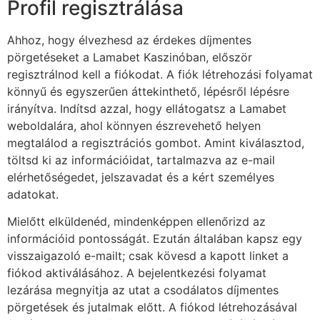
Profil regisztrálása
Ahhoz, hogy élvezhesd az érdekes díjmentes
pörgetéseket a Lamabet Kaszinóban, először
regisztrálnod kell a fiókodat. A fiók létrehozási folyamat
könnyű és egyszerűen áttekinthető, lépésről lépésre
irányítva. Indítsd azzal, hogy ellátogatsz a Lamabet
weboldalára, ahol könnyen észrevehető helyen
megtalálod a regisztrációs gombot. Amint kiválasztod,
töltsd ki az információidat, tartalmazva az e-mail
elérhetőségedet, jelszavadat és a kért személyes
adatokat.
Mielőtt elküldenéd, mindenképpen ellenőrizd az
információid pontosságát. Ezután általában kapsz egy
visszaigazoló e-mailt; csak kövesd a kapott linket a
fiókod aktiválásához. A bejelentkezési folyamat
lezárása megnyitja az utat a csodálatos díjmentes
pörgetések és jutalmak előtt. A fiókod létrehozásával