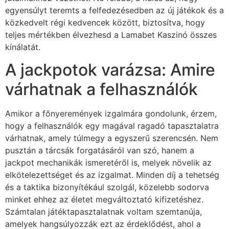
egyensúlyt teremts a felfedezésedben az új játékok és a
közkedvelt régi kedvencek között, biztosítva, hogy
teljes mértékben élvezhesd a Lamabet Kaszinó összes
kínálatát.
A jackpotok varázsa: Amire
várhatnak a felhasználók
Amikor a főnyeremények izgalmára gondolunk, érzem,
hogy a felhasználók egy magával ragadó tapasztalatra
várhatnak, amely túlmegy a egyszerű szerencsén. Nem
pusztán a tárcsák forgatásáról van szó, hanem a
jackpot mechanikák ismeretéről is, melyek növelik az
elkötelezettséget és az izgalmat. Minden díj a tehetség
és a taktika bizonyítékául szolgál, közelebb sodorva
minket ehhez az életet megváltoztató kifizetéshez.
Számtalan játéktapasztalatnak voltam szemtanúja,
amelyek hangsúlyozzák ezt az érdeklődést, ahol a