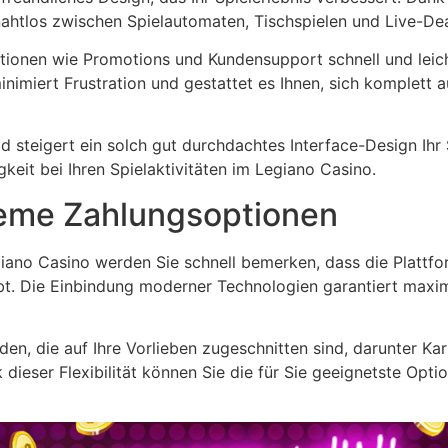
nahtlos zwischen Spielautomaten, Tischspielen und Live-De
tionen wie Promotions und Kundensupport schnell und leich
nimiert Frustration und gestattet es Ihnen, sich komplett 
 steigert ein solch gut durchdachtes Interface-Design Ihr 
keit bei Ihren Spielaktivitäten im Legiano Casino.
ueme Zahlungsoptionen
ano Casino werden Sie schnell bemerken, dass die Plattf
bt. Die Einbindung moderner Technologien garantiert maxim
en, die auf Ihre Vorlieben zugeschnitten sind, darunter Ka
 dieser Flexibilität können Sie die für Sie geeignetste Opt