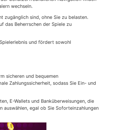
alern wechseln.
t zugänglich sind, ohne Sie zu belasten.
auf das Beherrschen der Spiele zu
Spielerlebnis und fördert sowohl
orm sicheren und bequemen
ale Zahlungssicherheit, sodass Sie Ein- und
rten, E-Wallets und Banküberweisungen, die
ion auswählen, egal ob Sie Soforteinzahlungen