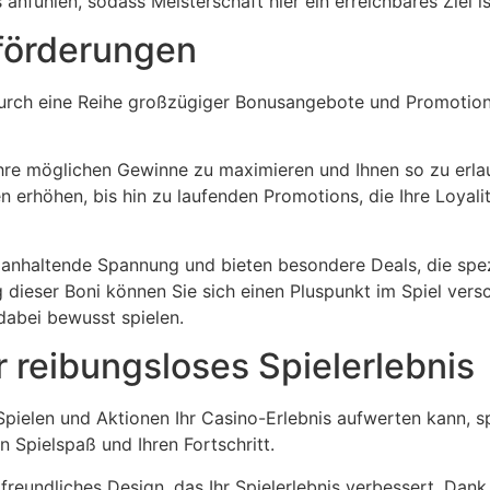
anfühlen, sodass Meisterschaft hier ein erreichbares Ziel is
eförderungen
durch eine Reihe großzügiger Bonusangebote und Promotions
 Ihre möglichen Gewinne zu maximieren und Ihnen so zu erla
n erhöhen, bis hin zu laufenden Promotions, die Ihre Loyalit
 anhaltende Spannung und bieten besondere Deals, die spezi
 dieser Boni können Sie sich einen Pluspunkt im Spiel versc
dabei bewusst spielen.
r reibungsloses Spielerlebnis
elen und Aktionen Ihr Casino-Erlebnis aufwerten kann, spi
en Spielspaß und Ihren Fortschritt.
reundliches Design, das Ihr Spielerlebnis verbessert. Dank