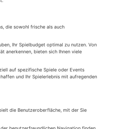
t.
, die sowohl frische als auch
uben, Ihr Spielbudget optimal zu nutzen. Von
ät anerkennen, bieten sich Ihnen viele
ell auf spezifische Spiele oder Events
haffen und Ihr Spielerlebnis mit aufregenden
elt die Benutzeroberfläche, mit der Sie
 der benutzerfreundlichen Navigation finden