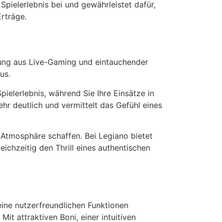
pielerlebnis bei und gewährleistet dafür,
Erträge.
hung aus Live-Gaming und eintauchender
us.
pielerlebnis, während Sie Ihre Einsätze in
hr deutlich und vermittelt das Gefühl eines
 Atmosphäre schaffen. Bei Legiano bietet
eichzeitig den Thrill eines authentischen
eine nutzerfreundlichen Funktionen
it attraktiven Boni, einer intuitiven