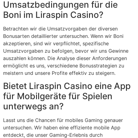
Umsatzbedingungen für die
Boni im Liraspin Casino?
Betrachten wir die Umsatzvorgaben der diversen
Bonusarten detaillierter untersuchen. Wenn wir Boni
akzeptieren, sind wir verpflichtet, spezifische
Umsatzvorgaben zu befolgen, bevor wir uns Gewinne
auszahlen können. Die Analyse dieser Anforderungen
ermöglicht es uns, verschiedene Bonusstrategien zu
meistern und unsere Profite effektiv zu steigern.
Bietet Liraspin Casino eine App
für Mobilgeräte für Spielen
unterwegs an?
Lasst uns die Chancen für mobiles Gaming genauer
untersuchen. Wir haben eine effiziente mobile App
entdeckt, die unser Gaming-Erlebnis durch