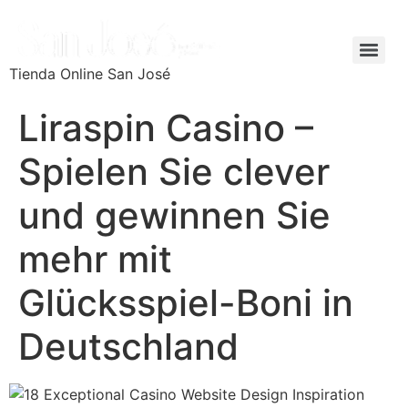
Tienda Online San José
Liraspin Casino –
Spielen Sie clever
und gewinnen Sie
mehr mit
Glücksspiel-Boni in
Deutschland