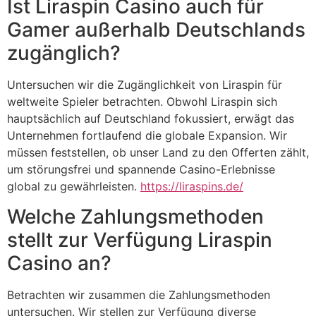
Ist Liraspin Casino auch für
Gamer außerhalb Deutschlands
zugänglich?
Untersuchen wir die Zugänglichkeit von Liraspin für
weltweite Spieler betrachten. Obwohl Liraspin sich
hauptsächlich auf Deutschland fokussiert, erwägt das
Unternehmen fortlaufend die globale Expansion. Wir
müssen feststellen, ob unser Land zu den Offerten zählt,
um störungsfrei und spannende Casino-Erlebnisse
global zu gewährleisten.
https://liraspins.de/
Welche Zahlungsmethoden
stellt zur Verfügung Liraspin
Casino an?
Betrachten wir zusammen die Zahlungsmethoden
untersuchen. Wir stellen zur Verfügung diverse