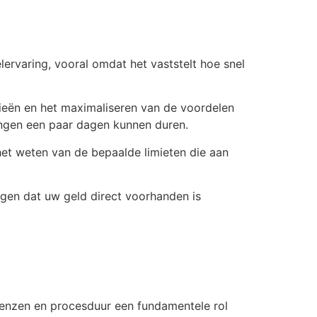
lervaring, vooral omdat het vaststelt hoe snel
gieën en het maximaliseren van de voordelen
vingen een paar dagen kunnen duren.
het weten van de bepaalde limieten die aan
rgen dat uw geld direct voorhanden is
renzen en procesduur een fundamentele rol