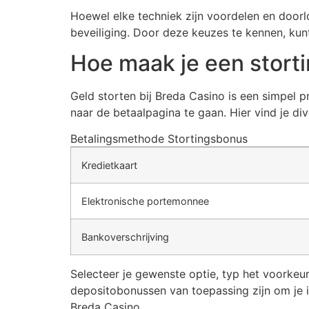
Hoewel elke techniek zijn voordelen en doorlo
beveiliging. Door deze keuzes te kennen, kun
Hoe maak je een storti
Geld storten bij Breda Casino is een simpel 
naar de betaalpagina te gaan. Hier vind je d
Betalingsmethode Stortingsbonus
Kredietkaart
Elektronische portemonnee
Bankoverschrijving
Selecteer je gewenste optie, typ het voorkeur
depositobonussen van toepassing zijn om je in
Breda Casino.