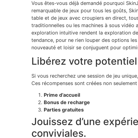
Vous êtes-vous déjà demandé pourquoi SkinJo
remarquable de jeux pour tous les goûts, Ski
table et de jeux avec croupiers en direct, tou
traditionnelles ou les machines à sous vidéo au
exploration intuitive rendent la exploration 
tendance, pour ne rien louper des options l
nouveauté et loisir se conjuguent pour optimi
Libérez votre potentiel
Si vous recherchez une session de jeu uniqu
Ces récompenses sont créées non seulement po
Prime d’accueil
Bonus de recharge
Parties gratuites
Jouissez d’une expéri
conviviales.