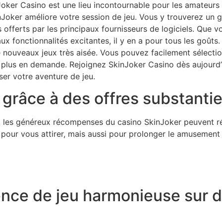
ker Casino est une lieu incontournable pour les amateurs 
nJoker améliore votre session de jeu. Vous y trouverez un 
s offerts par les principaux fournisseurs de logiciels. Que 
x fonctionnalités excitantes, il y en a pour tous les goûts. 
de nouveaux jeux très aisée. Vous pouvez facilement sélecti
es plus en demande. Rejoignez SkinJoker Casino dès aujou
ser votre aventure de jeu.
 grâce à des offres substantie
e, les généreux récompenses du casino SkinJoker peuvent r
ur vous attirer, mais aussi pour prolonger le amusement d
ence de jeu harmonieuse sur 