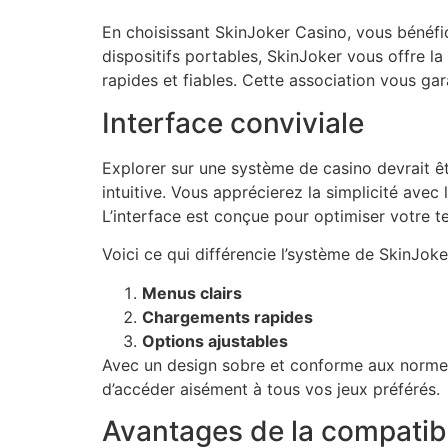
En choisissant SkinJoker Casino, vous bénéfic
dispositifs portables, SkinJoker vous offre la
rapides et fiables. Cette association vous g
Interface conviviale
Explorer sur une système de casino devrait êtr
intuitive. Vous apprécierez la simplicité avec
L’interface est conçue pour optimiser votre te
Voici ce qui différencie l’système de SkinJoke
Menus clairs
Chargements rapides
Options ajustables
Avec un design sobre et conforme aux normes 
d’accéder aisément à tous vos jeux préférés.
Avantages de la compatibi