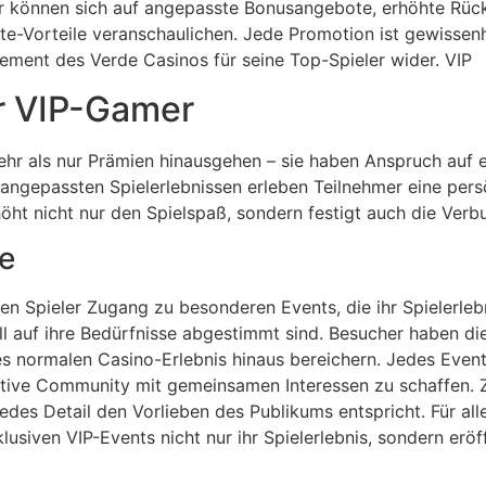
mer können sich auf angepasste Bonusangebote, erhöhte Rü
lite-Vorteile veranschaulichen. Jede Promotion ist gewisse
ment des Verde Casinos für seine Top-Spieler wider. VIP
ür VIP-Gamer
ehr als nur Prämien hinausgehen – sie haben Anspruch auf 
angepassten Spielerlebnissen erleben Teilnehmer eine pers
höht nicht nur den Spielspaß, sondern festigt auch die Ver
se
 Spieler Zugang zu besonderen Events, die ihr Spielerlebn
l auf ihre Bedürfnisse abgestimmt sind. Besucher haben die
es normalen Casino-Erlebnis hinaus bereichern. Jedes Event
tive Community mit gemeinsamen Interessen zu schaffen. Zu
edes Detail den Vorlieben des Publikums entspricht. Für alle,
lusiven VIP-Events nicht nur ihr Spielerlebnis, sondern erö