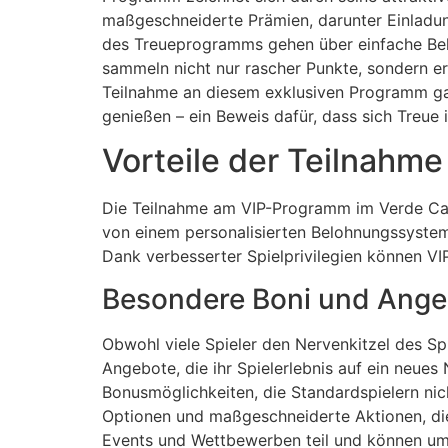
maßgeschneiderte Prämien, darunter Einladu
des Treueprogramms gehen über einfache Belo
sammeln nicht nur rascher Punkte, sondern erh
Teilnahme an diesem exklusiven Programm gara
genießen – ein Beweis dafür, dass sich Treue 
Vorteile der Teilnahm
Die Teilnahme am VIP-Programm im Verde Casin
von einem personalisierten Belohnungssystem, 
Dank verbesserter Spielprivilegien können VIP
Besondere Boni und Ange
Obwohl viele Spieler den Nervenkitzel des Sp
Angebote, die ihr Spielerlebnis auf ein neues
Bonusmöglichkeiten, die Standardspielern ni
Optionen und maßgeschneiderte Aktionen, die
Events und Wettbewerben teil und können um