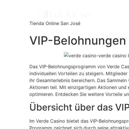
Tienda Online San José
VIP-Belohnungen 
Das VIP-Belohnungsprogramm von Verde Casino
individuellen Vorteilen zu steigern. Mitglie
ihr Gesamterlebnis bereichern. Das Sammeln v
Aktionen teil. Mit einzigartigen Aktionen und
optimieren. Entdecken Sie weitere Vorteile u
Übersicht über das V
Im Verde Casino bietet das VIP-Belohnungspr
Programm zeichnet sich durch seine attraktive