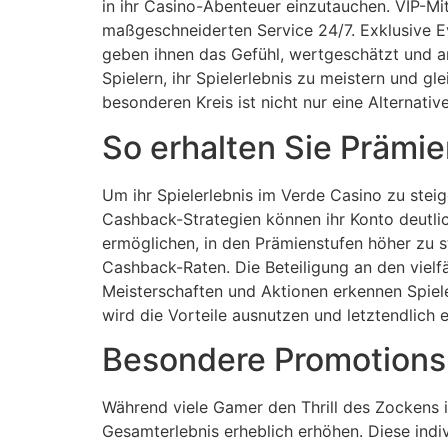
in ihr Casino-Abenteuer einzutauchen. VIP-M
maßgeschneiderten Service 24/7. Exklusive E
geben ihnen das Gefühl, wertgeschätzt und a
Spielern, ihr Spielerlebnis zu meistern und g
besonderen Kreis ist nicht nur eine Alternati
So erhalten Sie Prämi
Um ihr Spielerlebnis im Verde Casino zu steig
Cashback-Strategien können ihr Konto deutlic
ermöglichen, in den Prämienstufen höher zu st
Cashback-Raten. Die Beteiligung an den vielfä
Meisterschaften und Aktionen erkennen Spiele
wird die Vorteile ausnutzen und letztendlich 
Besondere Promotions 
Während viele Gamer den Thrill des Zockens i
Gesamterlebnis erheblich erhöhen. Diese indi