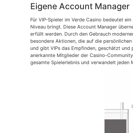
Eigene Account Manager
Für VIP-Spieler im Verde Casino bedeutet ein 
Niveau bringt. Diese Account Manager überneh
erfüllt werden. Durch den Gebrauch moderne
besondere Aktionen, die auf die persönliche
und gibt VIPs das Empfinden, geschätzt und p
anerkannte Mitglieder der Casino-Community. 
gesamte Spielerlebnis und verwandelt jeden 