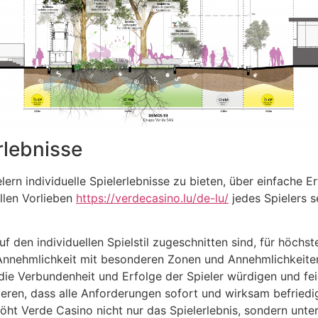
rlebnisse
ern individuelle Spielerlebnisse zu bieten, über einfache E
llen Vorlieben
https://verdecasino.lu/de-lu/
jedes Spielers 
f den individuellen Spielstil zugeschnitten sind, für höchs
Annehmlichkeit mit besonderen Zonen und Annehmlichkeite
ie Verbundenheit und Erfolge der Spieler würdigen und fei
ieren, dass alle Anforderungen sofort und wirksam befriedi
t Verde Casino nicht nur das Spielerlebnis, sondern unter