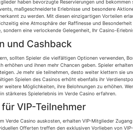
itglieder haben bevorzugte Reservierungen und bekommen 
vents, maßgeschneiderte Erlebnisse und besondere Aktionen
nerkannt zu werden. Mit diesen einzigartigen Vorteilen er
leichzeitig eine Atmosphäre der Raffinesse und Besonderheit
ve, sondern eine verlockende Gelegenheit, Ihr Casino-Erlebni
en und Cashback
ern, sollten Spieler die vielfältigen Optionen verwenden, 
h erhöhen und ihnen mehr Chancen geben. Spieler erhalten 
eigen. Je mehr sie teilnehmen, desto weiter klettern sie un
ltigen Spielen des Casinos erhöht ebenfalls ihr Verdienstp
r weitere Möglichkeiten, ihre Belohnungen zu erhöhen. Wer
ein stärkeres Spielerlebnis im Verde Casino erfahren.
für VIP-Teilnehmer
m Verde Casino auskosten, erhalten VIP-Mitglieder Zugang 
viduellen Offerten treffen den exklusiven Vorlieben von V