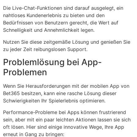
Die Live-Chat-Funktionen sind darauf ausgelegt, ein
nahtloses Kundenerlebnis zu bieten und den
Bedürfnissen von Benutzern gerecht, die Wert auf
Schnelligkeit und Annehmlichkeit legen.
Nutzen Sie diese zeitgemäße Lösung und genießen Sie
zu jeder Zeit reibungslosen Support.
Problemlösung bei App-
Problemen
Wenn Sie Herausforderungen mit der mobilen App von
Bet365 besitzen, kann eine rasche Lösung dieser
Schwierigkeiten Ihr Spielerlebnis optimieren.
Performance-Probleme bei Apps können frustrierend
sein, aber mit ein paar leichten Aktionen lassen sie sich
oft lösen. Hier sind einige innovative Wege, Ihre App
erneut in Gang zu bringen: