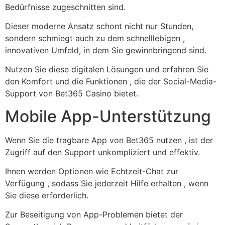
Bedürfnisse zugeschnitten sind.
Dieser moderne Ansatz schont nicht nur Stunden,
sondern schmiegt auch zu dem schnelllebigen ,
innovativen Umfeld, in dem Sie gewinnbringend sind.
Nutzen Sie diese digitalen Lösungen und erfahren Sie
den Komfort und die Funktionen , die der Social-Media-
Support von Bet365 Casino bietet.
Mobile App-Unterstützung
Wenn Sie die tragbare App von Bet365 nutzen , ist der
Zugriff auf den Support unkompliziert und effektiv.
Ihnen werden Optionen wie Echtzeit-Chat zur
Verfügung , sodass Sie jederzeit Hilfe erhalten , wenn
Sie diese erforderlich.
Zur Beseitigung von App-Problemen bietet der