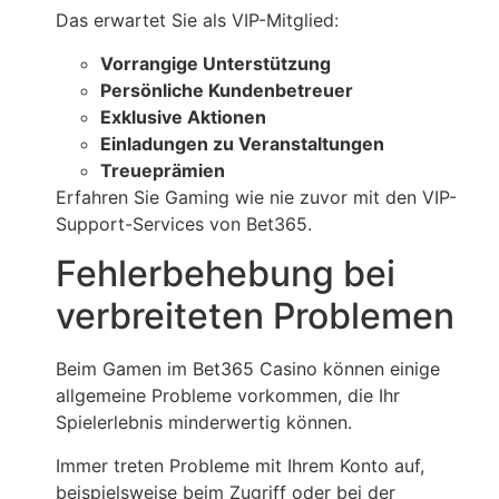
Das erwartet Sie als VIP-Mitglied:
Vorrangige Unterstützung
Persönliche Kundenbetreuer
Exklusive Aktionen
Einladungen zu Veranstaltungen
Treueprämien
Erfahren Sie Gaming wie nie zuvor mit den VIP-
Support-Services von Bet365.
Fehlerbehebung bei
verbreiteten Problemen
Beim Gamen im Bet365 Casino können einige
allgemeine Probleme vorkommen, die Ihr
Spielerlebnis minderwertig können.
Immer treten Probleme mit Ihrem Konto auf,
beispielsweise beim Zugriff oder bei der