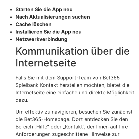
Starten Sie die App neu
Nach Aktualisierungen suchen
Cache löschen
Installieren Sie die App neu
Netzwerkverbindung
Kommunikation über die
Internetseite
Falls Sie mit dem Support-Team von Bet365
Spielbank Kontakt herstellen möchten, bietet die
Internetseite eine einfache und direkte Möglichkeit
dazu.
Um effektiv zu navigieren, besuchen Sie zunächst
die Bet365-Homepage. Dort entdecken Sie den
Bereich „Hilfe“ oder „Kontakt“, der Ihnen auf Ihre
Anforderungen zugeschnittene Hinweise zur