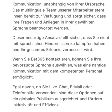
Kommunikation, unabhängig von Ihrer Ursprache.
Das multilinguale Team unserer Mitarbeiter steht
Ihnen bereit zur Verfügung und sorgt sicher, dass
Ihre Fragen und Anliegen in Ihrer gewählten
Sprache beantwortet werden.
Dieser neuartige Ansatz stellt sicher, dass Sie nicht
mit sprachlichen Hindernissen zu kämpfen haben
und Ihr gesamtes Erlebnis verbessert wird.
Wenn Sie Bet365 kontaktieren, können Sie Ihre
bevorzugte Sprache auswählen, was eine nahtlos
Kommunikation mit dem kompetenten Personal
ermöglicht.
Egal davon, ob Sie Live-Chat, E-Mail oder
Telefonhilfe verwenden, sind diese Optionen auf
ein globales Publikum ausgerichtet und fördern
Inklusivität und Effizienz.