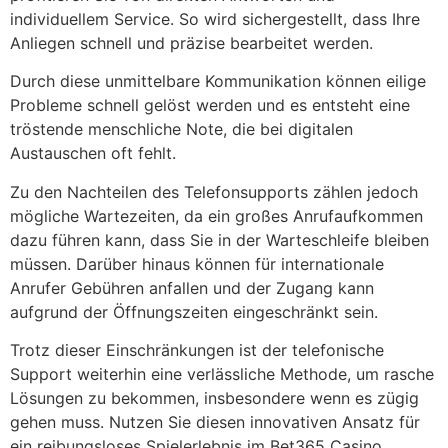
individuellem Service. So wird sichergestellt, dass Ihre
Anliegen schnell und präzise bearbeitet werden.
Durch diese unmittelbare Kommunikation können eilige
Probleme schnell gelöst werden und es entsteht eine
tröstende menschliche Note, die bei digitalen
Austauschen oft fehlt.
Zu den Nachteilen des Telefonsupports zählen jedoch
mögliche Wartezeiten, da ein großes Anrufaufkommen
dazu führen kann, dass Sie in der Warteschleife bleiben
müssen. Darüber hinaus können für internationale
Anrufer Gebühren anfallen und der Zugang kann
aufgrund der Öffnungszeiten eingeschränkt sein.
Trotz dieser Einschränkungen ist der telefonische
Support weiterhin eine verlässliche Methode, um rasche
Lösungen zu bekommen, insbesondere wenn es zügig
gehen muss. Nutzen Sie diesen innovativen Ansatz für
ein reibungsloses Spielerlebnis im Bet365 Casino.