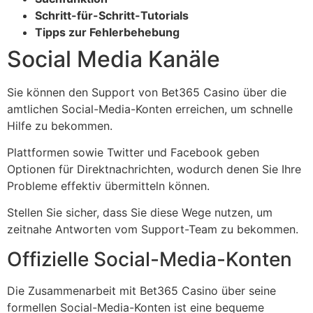
Schritt-für-Schritt-Tutorials
Tipps zur Fehlerbehebung
Social Media Kanäle
Sie können den Support von Bet365 Casino über die
amtlichen Social-Media-Konten erreichen, um schnelle
Hilfe zu bekommen.
Plattformen sowie Twitter und Facebook geben
Optionen für Direktnachrichten, wodurch denen Sie Ihre
Probleme effektiv übermitteln können.
Stellen Sie sicher, dass Sie diese Wege nutzen, um
zeitnahe Antworten vom Support-Team zu bekommen.
Offizielle Social-Media-Konten
Die Zusammenarbeit mit Bet365 Casino über seine
formellen Social-Media-Konten ist eine bequeme