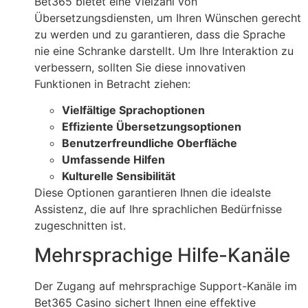
Bet365 bietet eine Vielzahl von
Übersetzungsdiensten, um Ihren Wünschen gerecht
zu werden und zu garantieren, dass die Sprache
nie eine Schranke darstellt. Um Ihre Interaktion zu
verbessern, sollten Sie diese innovativen
Funktionen in Betracht ziehen:
Vielfältige Sprachoptionen
Effiziente Übersetzungsoptionen
Benutzerfreundliche Oberfläche
Umfassende Hilfen
Kulturelle Sensibilität
Diese Optionen garantieren Ihnen die idealste
Assistenz, die auf Ihre sprachlichen Bedürfnisse
zugeschnitten ist.
Mehrsprachige Hilfe-Kanäle
Der Zugang auf mehrsprachige Support-Kanäle im
Bet365 Casino sichert Ihnen eine effektive