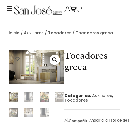
Inicio
/
Auxiliares
/
Tocadores
/ Tocadores greca
Tocadores
greca
Categorías:
Auxiliares
,
Tocadores
Añadir a la lista de d
Compartir